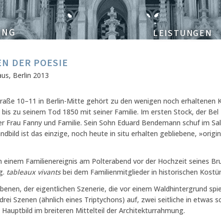
UNG
LEISTUNGEN
N DER POESIE
s, Berlin 2013
ße 10–11 in Berlin-Mitte gehört zu den wenigen noch erhaltenen Kü
bis zu seinem Tod 1850 mit seiner Familie. Im ersten Stock, der Be
r Frau Fanny und Familie. Sein Sohn Eduard Bendemann schuf im Sa
bild ist das einzige, noch heute in situ erhalten gebliebene, »ori
on einem Familienereignis am Polterabend vor der Hochzeit seines Br
g.
tableaux vivants
bei dem Familienmitglieder in historischen Kostü
 Ebenen, der eigentlichen Szenerie, die vor einem Waldhintergrund spi
rei Szenen (ähnlich eines Triptychons) auf, zwei seitliche in etwas s
Hauptbild im breiteren Mittelteil der Architekturrahmung.