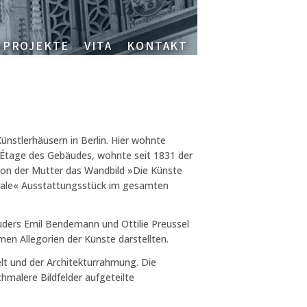
PROJEKTE
VITA
KONTAKT
nstlerhäusern in Berlin. Hier wohnte
l Étage des Gebäudes, wohnte seit 1831 der
lon der Mutter das Wandbild »Die Künste
ginale« Ausstattungsstück im gesamten
uders Emil Bendemann und Ottilie Preussel
men Allegorien der Künste darstellten.
elt und der Architekturrahmung. Die
chmalere Bildfelder aufgeteilte